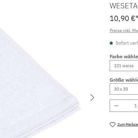
WESETA
10,90 €
Preise inkl. M
Sofort verf
Farbe wähl
Größe wähl
Produkt 
Zum Merkzet
Produktnu