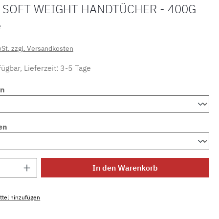
 SOFT WEIGHT HANDTÜCHER - 400G
*
wSt. zzgl. Versandkosten
ügbar, Lieferzeit: 3-5 Tage
en
en
Anzahl: Gib den gewünschten Wert ein ode
In den Warenkorb
tel hinzufügen
mmer:
MLWE.fr.sweight