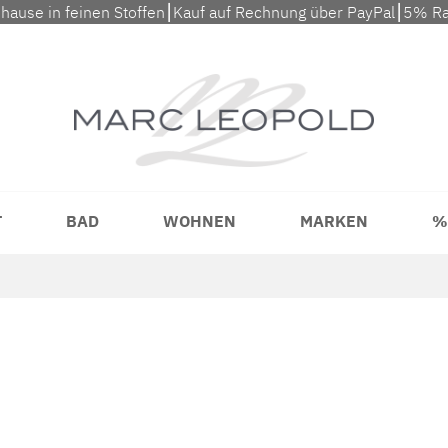
uhause in feinen Stoffen⎮Kauf auf Rechnung über PayPal⎮5% Ra
T
BAD
WOHNEN
MARKEN
%