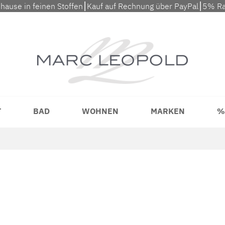
uhause in feinen Stoffen⎮Kauf auf Rechnung über PayPal⎮5% Ra
T
BAD
WOHNEN
MARKEN
%