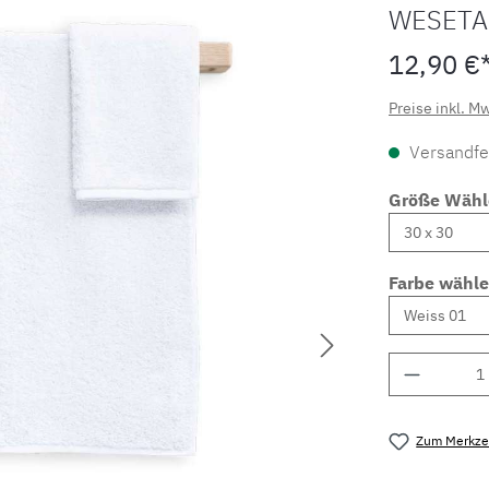
WESETA
12,90 €
Preise inkl. M
Versandfer
Größe Wähl
Farbe wähl
Produkt 
Zum Merkzet
Produktnu