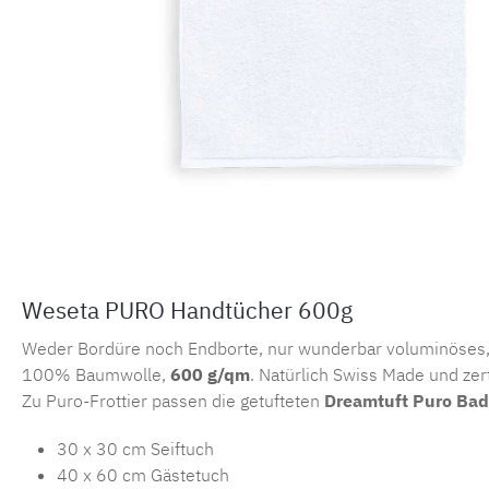
Weseta PURO Handtücher 600g
Weder Bordüre noch Endborte, nur wunderbar voluminöses, 
100% Baumwolle,
600 g/qm
. Natürlich Swiss Made und zer
Zu Puro-Frottier passen die getufteten
Dreamtuft Puro Bad
30 x 30 cm Seiftuch
40 x 60 cm Gästetuch