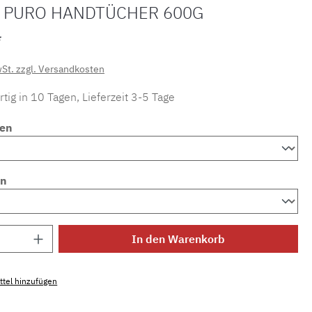
 PURO HANDTÜCHER 600G
*
wSt. zzgl. Versandkosten
tig in 10 Tagen, Lieferzeit 3-5 Tage
en
en
Anzahl: Gib den gewünschten Wert ein ode
In den Warenkorb
tel hinzufügen
mmer:
MLWE.ht.puro