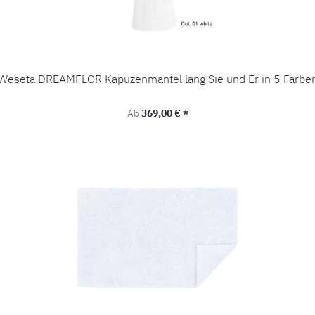
Weseta DREAMFLOR Kapuzenmantel lang Sie und Er in 5 Farbe
Regulärer Preis:
Ab
369,00 € *