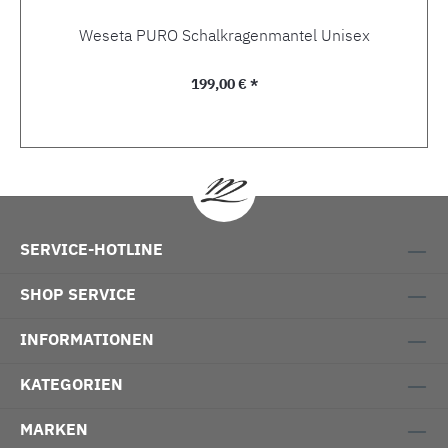
Weseta PURO Schalkragenmantel Unisex
Regulärer Preis:
199,00 € *
SERVICE-HOTLINE
SHOP SERVICE
INFORMATIONEN
KATEGORIEN
MARKEN