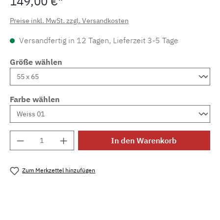
149,00 €*
Preise inkl. MwSt. zzgl. Versandkosten
Versandfertig in 12 Tagen, Lieferzeit 3-5 Tage
Größe wählen
Farbe wählen
Produkt Anzahl: Gib den gewünschten Wert e
In den Warenkorb
Zum Merkzettel hinzufügen
Produktnummer:
MLWE.bt.dt.puro