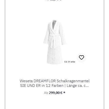
Weseta DREAMFLOR Schalkragenmantel
SIE UND ER in 12 Farben | Länge ca. cm
133
Regulärer Preis:
Ab
299,00 € *