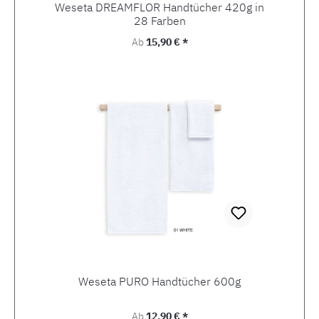
Weseta DREAMFLOR Handtücher 420g in
28 Farben
Regulärer Preis:
Ab
15,90 € *
Weseta PURO Handtücher 600g
Regulärer Preis:
Ab
12,90 € *