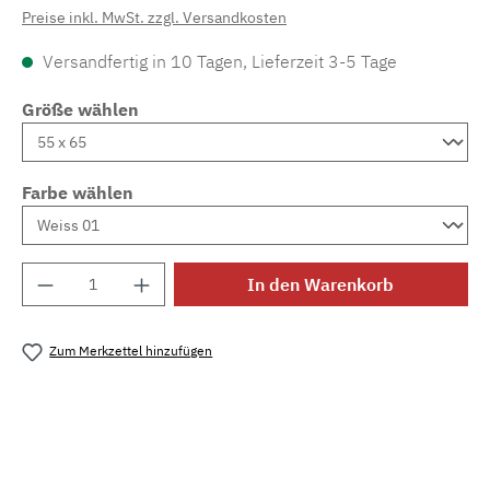
Preise inkl. MwSt. zzgl. Versandkosten
Versandfertig in 10 Tagen, Lieferzeit 3-5 Tage
Größe wählen
Farbe wählen
Produkt Anzahl: Gib den gewünschten Wert e
In den Warenkorb
Zum Merkzettel hinzufügen
Produktnummer:
MLWE.bt.dreamtuft