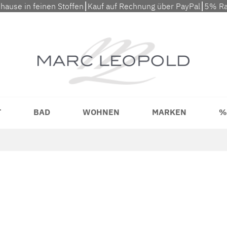
uhause in feinen Stoffen⎮Kauf auf Rechnung über PayPal⎮5% Ra
T
BAD
WOHNEN
MARKEN
%