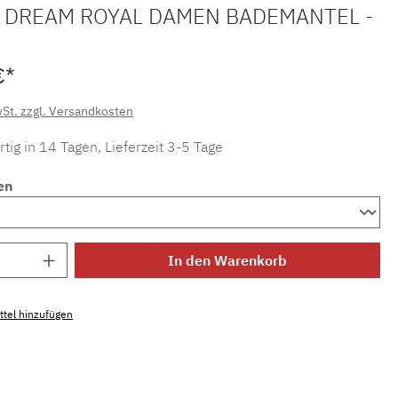
 DREAM ROYAL DAMEN BADEMANTEL -
€*
wSt. zzgl. Versandkosten
tig in 14 Tagen, Lieferzeit 3-5 Tage
en
Anzahl: Gib den gewünschten Wert ein ode
In den Warenkorb
tel hinzufügen
mmer:
MLWE.DR.01.120cm