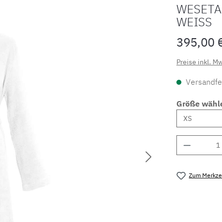
WESETA
WEISS
395,00 
Preise inkl. M
Versandfer
Größe wähl
Produkt 
Zum Merkzet
Produktnu