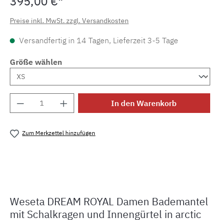
395,00 €*
Preise inkl. MwSt. zzgl. Versandkosten
Versandfertig in 14 Tagen, Lieferzeit 3-5 Tage
Größe wählen
Produkt Anzahl: Gib den gewünschten Wert e
In den Warenkorb
Zum Merkzettel hinzufügen
Produktnummer:
MLWE.DR.12.120cm
Weseta DREAM ROYAL Damen Bademantel
mit Schalkragen und Innengürtel in arctic