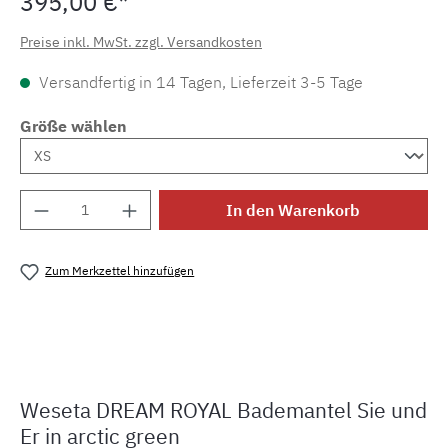
395,00 €*
Preise inkl. MwSt. zzgl. Versandkosten
Versandfertig in 14 Tagen, Lieferzeit 3-5 Tage
Größe wählen
Produkt Anzahl: Gib den gewünschten Wert e
In den Warenkorb
Zum Merkzettel hinzufügen
Produktnummer:
MLWE.DR.133.12
Weseta DREAM ROYAL Bademantel Sie und
Er in arctic green