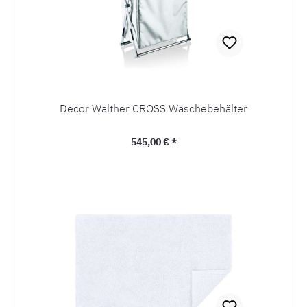
Decor Walther CROSS Wäschebehälter
Regulärer Preis:
545,00 € *