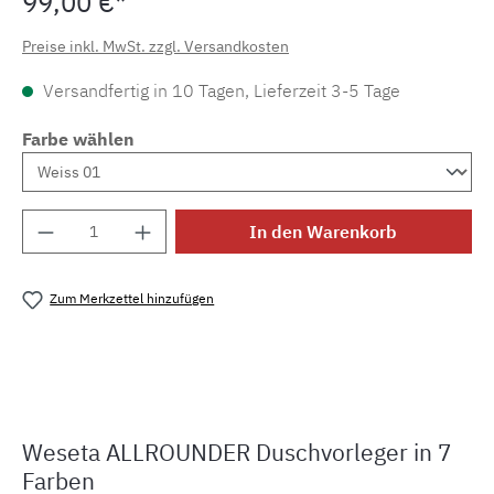
99,00 €*
Preise inkl. MwSt. zzgl. Versandkosten
Versandfertig in 10 Tagen, Lieferzeit 3-5 Tage
Farbe wählen
Produkt Anzahl: Gib den gewünschten Wert e
In den Warenkorb
Zum Merkzettel hinzufügen
Produktnummer:
MLWE.allrounder
Weseta ALLROUNDER Duschvorleger in 7
Farben