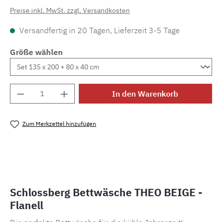
Preise inkl. MwSt. zzgl. Versandkosten
Versandfertig in 20 Tagen, Lieferzeit 3-5 Tage
Größe wählen
Produkt Anzahl: Gib den gewünschten Wert e
In den Warenkorb
Zum Merkzettel hinzufügen
Produktnummer:
MLSB.theo.beige
Schlossberg Bettwäsche THEO BEIGE -
Flanell