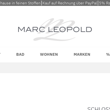
uhause in feinen Stoffen⎮Kauf auf Rechnung über PayPal⎮5% Ra
T
BAD
WOHNEN
MARKEN
%
SCHLOS