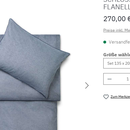
FLANEL
270,00 
Preise inkl. M
Versandfer
Größe wähl
Produkt 
Zum Merkzet
Produktnu