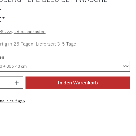
L
€*
wSt. zzgl. Versandkosten
tig in 25 Tagen, Lieferzeit 3-5 Tage
en
Anzahl: Gib den gewünschten Wert ein ode
In den Warenkorb
tel hinzufügen
mmer:
MLSB.f.101836b