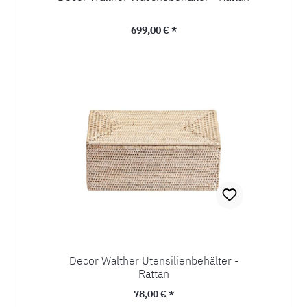
Regulärer Preis:
699,00 € *
Decor Walther Utensilienbehälter -
Rattan
Regulärer Preis:
78,00 € *