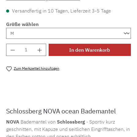
Versandfertig in 10 Tagen, Lieferzeit 3-5 Tage
Größe wählen
Produkt Anzahl: Gib den gewünschten Wert e
In den Warenkorb
Zum Merkzettel hinzufügen
Produktnummer:
MLSB.bm.nova.ocean.1
Schlossberg NOVA ocean Bademantel
NOVA
Bademantel von
Schlossberg
- Sportiv kurz
geschnitten, mit Kapuze und seitlichen Eingrifftaschen, in
den Farben cotton und ocean erhältlich.