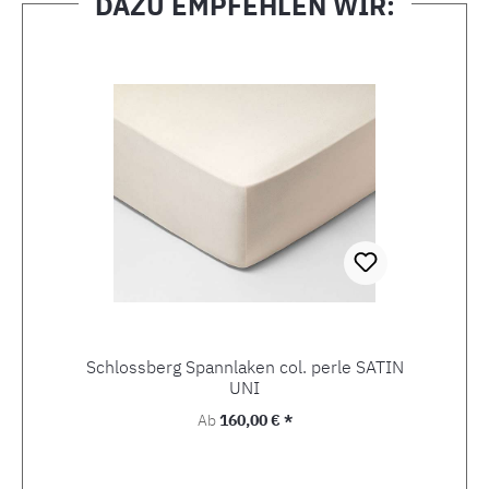
DAZU EMPFEHLEN WIR:
Produktgalerie überspringen
Schlossberg Spannlaken col. perle SATIN
UNI
Regulärer Preis:
Ab
160,00 € *