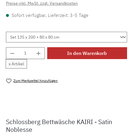
Preise inkl. MwSt. zzgl. Versandkosten
Sofort verfügbar, Lieferzeit: 3-5 Tage
Produkt Anzahl: Gib den gewünschten Wert e
In den Warenkorb
x Artikel
Zum Merkzettel hinzufügen
Produktnummer:
MLSB.s.kairiv
Schlossberg Bettwäsche KAIRI - Satin
Noblesse