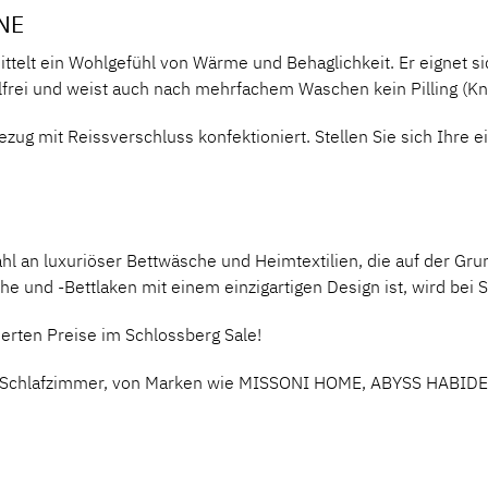
NNE
ttelt ein Wohlgefühl von Wärme und Behaglichkeit. Er eignet sic
gelfrei und weist auch nach mehrfachem Waschen kein Pilling (
bezug mit Reissverschluss konfektioniert. Stellen Sie sich Ih
hl an luxuriöser
Bettwäsche
und Heimtextilien, die auf der Gr
e und -Bettlaken mit einem einzigartigen Design ist, wird bei
S
zierten Preise im
Schlossberg Sale
!
r Schlafzimmer, von Marken wie
MISSONI HOME
,
ABYSS HABID