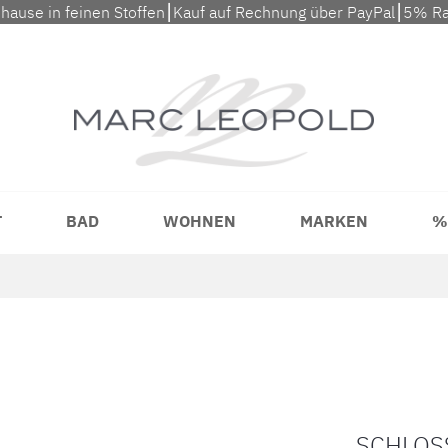
uhause in feinen Stoffen⎮Kauf auf Rechnung über PayPal⎮5% Ra
T
BAD
WOHNEN
MARKEN
%
SCHLOS