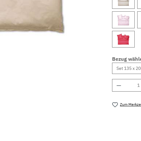
Bezug wähl
Produkt 
Zum Merkzet
Produktnu