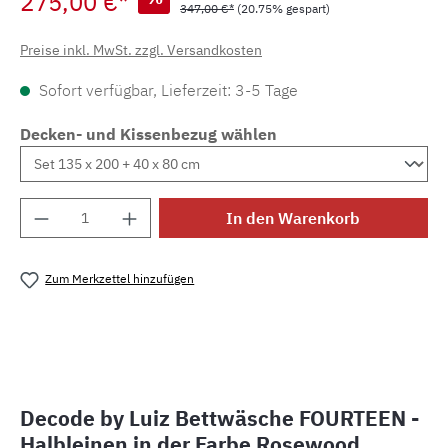
275,00 €*
347,00 €*
(20.75% gespart)
Preise inkl. MwSt. zzgl. Versandkosten
Sofort verfügbar, Lieferzeit: 3-5 Tage
Decken- und Kissenbezug wählen
Produkt Anzahl: Gib den gewünschten Wert e
In den Warenkorb
Zum Merkzettel hinzufügen
Produktnummer:
MLLU.14.35
Decode by Luiz Bettwäsche FOURTEEN -
Halbleinen in der Farbe Rosewood