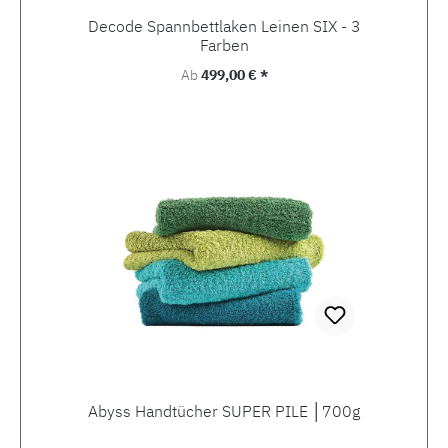
Decode Spannbettlaken Leinen SIX - 3
Farben
Regulärer Preis:
Ab
499,00 € *
Abyss Handtücher SUPER PILE │700g