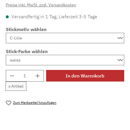
Preise inkl. MwSt. zzgl. Versandkosten
Versandfertig in 1 Tag, Lieferzeit 3-5 Tage
Stickmotiv wählen
Stick-Farbe wählen
Produkt Anzahl: Gib den gewünschten Wert e
In den Warenkorb
x Artikel
Zum Merkzettel hinzufügen
Produktnummer:
MLRO.stick