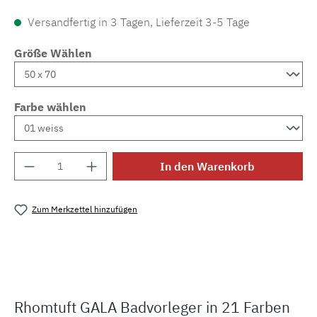
Versandfertig in 3 Tagen, Lieferzeit 3-5 Tage
Größe Wählen
Farbe wählen
Produkt Anzahl: Gib den gewünschten Wert e
In den Warenkorb
Zum Merkzettel hinzufügen
Produktnummer:
MLRO.grace.01.
Rhomtuft GALA Badvorleger in 21 Farben