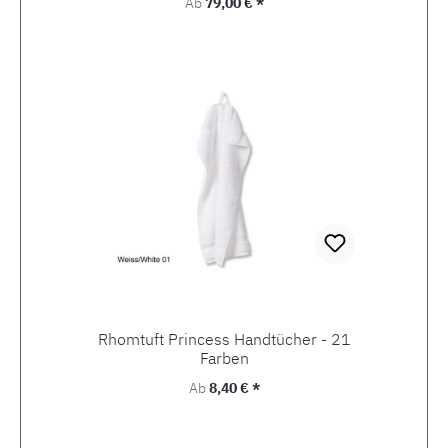
Regulärer Preis:
Ab
79,00 € *
Rhomtuft Princess Handtücher - 21
Farben
Regulärer Preis:
Ab
8,40 € *