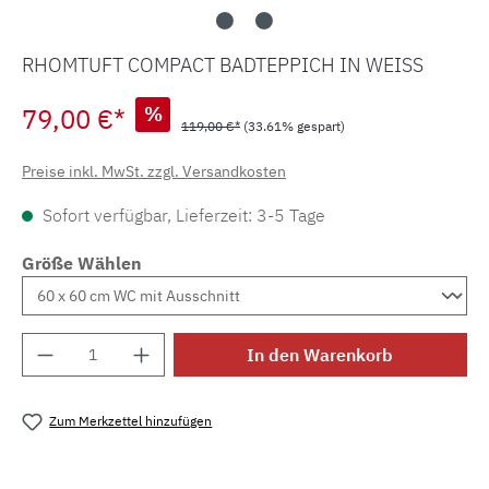
RHOMTUFT COMPACT BADTEPPICH IN WEISS
79,00 €*
%
119,00 €*
(33.61% gespart)
Preise inkl. MwSt. zzgl. Versandkosten
Sofort verfügbar, Lieferzeit: 3-5 Tage
Größe Wählen
Produkt Anzahl: Gib den gewünschten Wert e
In den Warenkorb
Zum Merkzettel hinzufügen
Produktnummer:
MLRO.sale.compact.1