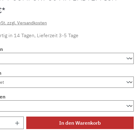
€*
wSt. zzgl. Versandkosten
tig in 14 Tagen, Lieferzeit 3-5 Tage
en
n
en
Anzahl: Gib den gewünschten Wert ein ode
In den Warenkorb