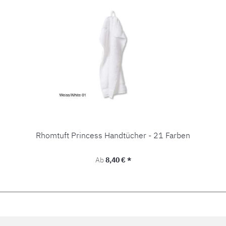
Rhomtuft Princess Handtücher - 21 Farben
Regulärer Preis:
Ab
8,40 € *