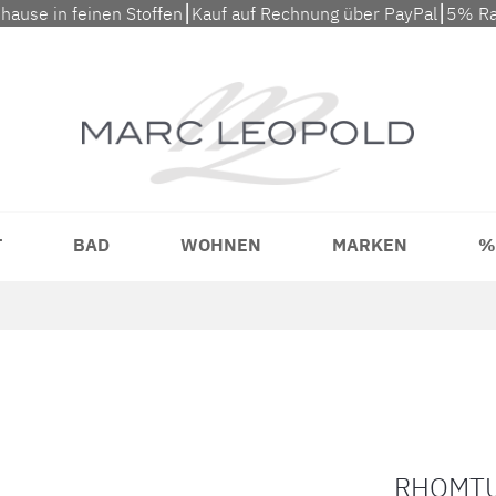
uhause in feinen Stoffen⎮Kauf auf Rechnung über PayPal⎮5% Ra
T
BAD
WOHNEN
MARKEN
%
RHOMTU