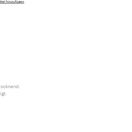
tel hinzufügen
mmer:
MLSB.comfort
trocknend.
igt.