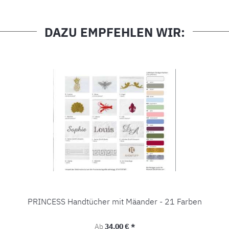
DAZU EMPFEHLEN WIR:
PRINCESS Handtücher mit Mäander - 21 Farben
Regulärer Preis:
Ab
34,00 € *