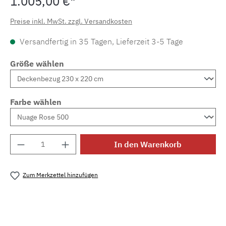
1.005,00 €*
Preise inkl. MwSt. zzgl. Versandkosten
Versandfertig in 35 Tagen, Lieferzeit 3-5 Tage
Größe wählen
Farbe wählen
Produkt Anzahl: Gib den gewünschten Wert e
In den Warenkorb
Zum Merkzettel hinzufügen
Produktnummer:
MLCDL.Pompadour.13