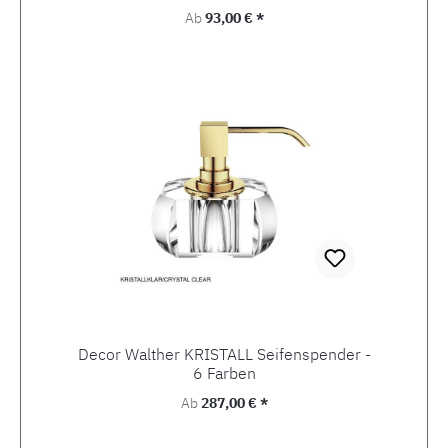
Regulärer Preis:
Ab
93,00 € *
Decor Walther KRISTALL Seifenspender -
6 Farben
Regulärer Preis:
Ab
287,00 € *