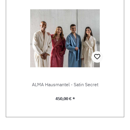
ALMA Hausmantel - Satin Secret
Regulärer Preis:
450,00 € *