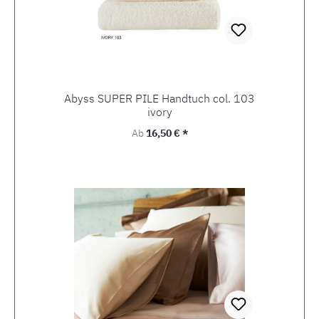
Abyss SUPER PILE Handtuch col. 103
ivory
Regulärer Preis:
Ab
16,50 € *