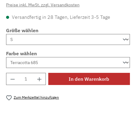
Preise inkl. MwSt. zzgl. Versandkosten
Versandfertig in 28 Tagen, Lieferzeit 3-5 Tage
Größe wählen
Farbe wählen
Produkt Anzahl: Gib den gewünschten Wert e
In den Warenkorb
Zum Merkzettel hinzufügen
Produktnummer:
MLCDL.nara