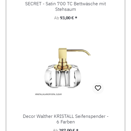
SECRET - Satin 700 TC Bettwäsche mit
Stehsaum
Regulärer Preis:
Ab
93,00 € *
Decor Walther KRISTALL Seifenspender -
6 Farben
Regulärer Preis:
Ab
287,00 € *