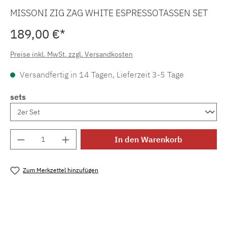
MISSONI ZIG ZAG WHITE ESPRESSOTASSEN SET
189,00 €*
Preise inkl. MwSt. zzgl. Versandkosten
Versandfertig in 14 Tagen, Lieferzeit 3-5 Tage
sets
Produkt Anzahl: Gib den gewünschten Wert e
In den Warenkorb
Zum Merkzettel hinzufügen
Produktnummer:
MLMH.zagwhite