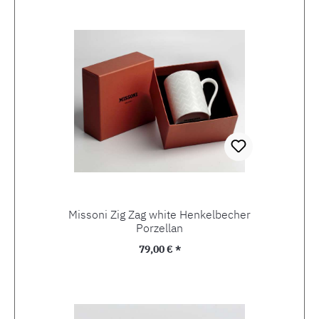
Missoni Zig Zag white Henkelbecher
Porzellan
Regulärer Preis:
79,00 € *