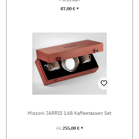
Regulärer Preis:
87,00 € *
Missoni JARRIS 148 Kaffeetassen Set
Regulärer Preis:
Ab
255,00 € *