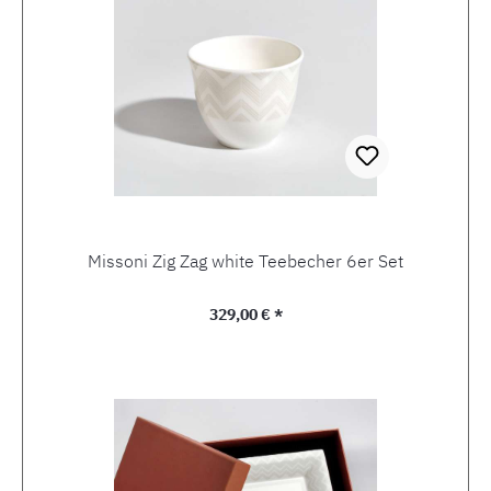
Missoni Zig Zag white Teebecher 6er Set
Regulärer Preis:
329,00 € *