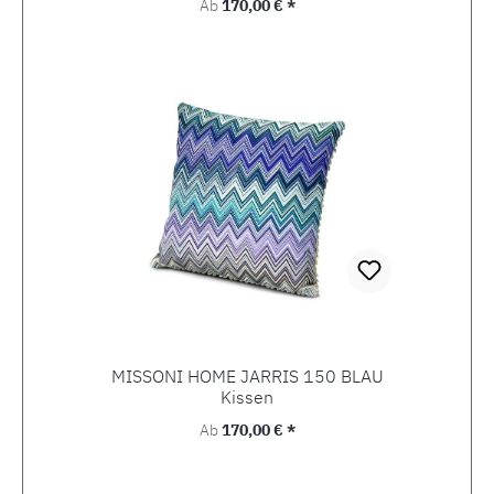
Regulärer Preis:
Ab
170,00 € *
MISSONI HOME JARRIS 150 BLAU
Kissen
Regulärer Preis:
Ab
170,00 € *