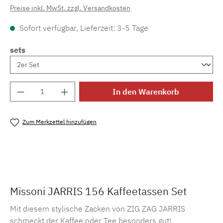
Preise inkl. MwSt. zzgl. Versandkosten
Sofort verfügbar, Lieferzeit: 3-5 Tage
sets
Produkt Anzahl: Gib den gewünschten Wert e
In den Warenkorb
Zum Merkzettel hinzufügen
Produktnummer:
MLMH.jarris156.tc
Missoni JARRIS 156 Kaffeetassen Set
Mit diesem stylische Zacken von ZIG ZAG JARRIS
schmeckt der Kaffee oder Tee besonders gut!