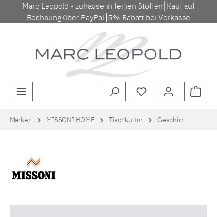
Marc Leopold - zuhause in feinen Stoffen⎮Kauf auf
Zum Hauptinhalt springen
Rechnung über PayPal⎮5% Rabatt bei Vorkasse
Waren
Marken
MISSONI HOME
Tischkultur
Geschirr
Bildergalerie überspringen