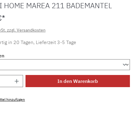
I HOME MAREA 211 BADEMANTEL
€*
wSt. zzgl. Versandkosten
tig in 20 Tagen, Lieferzeit 3-5 Tage
en
Anzahl: Gib den gewünschten Wert ein ode
In den Warenkorb
tel hinzufügen
mmer:
SW15832.3