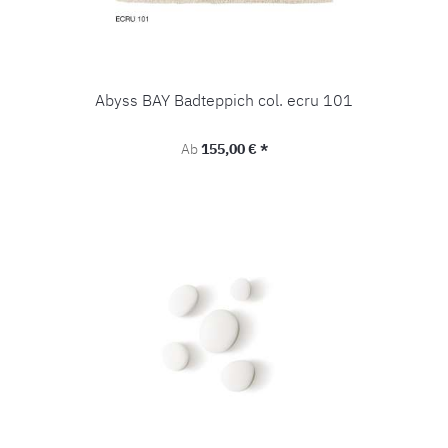
Abyss BAY Badteppich col. ecru 101
Regulärer Preis:
Ab
155,00 € *