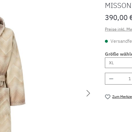
MISSON
390,00 
Preise inkl. M
Versandfer
Größe wähl
Produkt 
Zum Merkzet
Produktnu