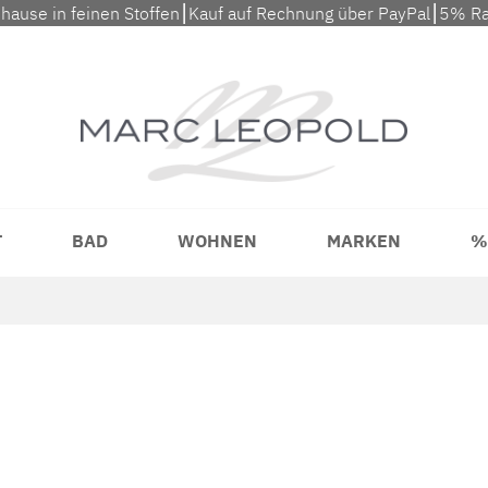
uhause in feinen Stoffen⎮Kauf auf Rechnung über PayPal⎮5% Ra
T
BAD
WOHNEN
MARKEN
%