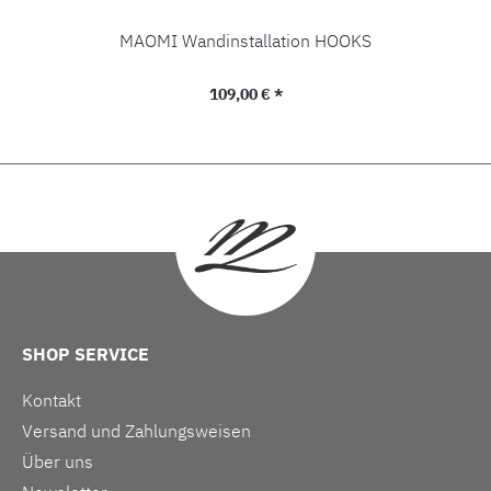
MAOMI Wandinstallation HOOKS
Regulärer Preis:
109,00 € *
SHOP SERVICE
Kontakt
Versand und Zahlungsweisen
Über uns