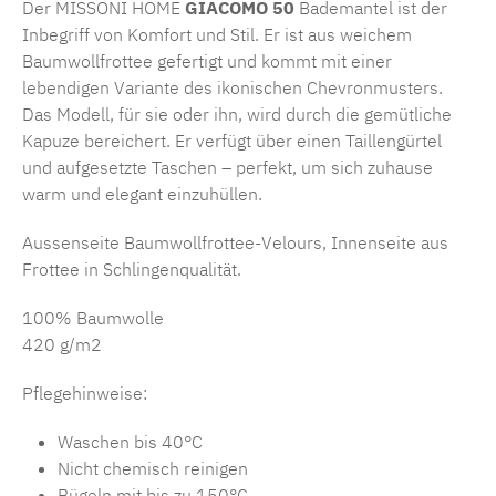
Der MISSONI HOME
GIACOMO 50
Bademantel ist der
Inbegriff von Komfort und Stil. Er ist aus weichem
Baumwollfrottee gefertigt und kommt mit einer
lebendigen Variante des ikonischen Chevronmusters.
Das Modell, für sie oder ihn, wird durch die gemütliche
Kapuze bereichert. Er verfügt über einen Taillengürtel
und aufgesetzte Taschen – perfekt, um sich zuhause
warm und elegant einzuhüllen.
Aussenseite Baumwollfrottee-Velours,
Innenseite aus
Frottee in Schlingenqualität.
100% Baumwolle
420 g/m2
Pflegehinweise:
Waschen bis 40°C
Nicht chemisch reinigen
Bügeln mit bis zu 150°C