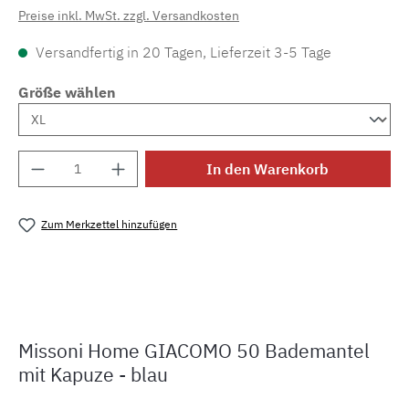
Preise inkl. MwSt. zzgl. Versandkosten
Versandfertig in 20 Tagen, Lieferzeit 3-5 Tage
Größe wählen
Produkt Anzahl: Gib den gewünschten Wert e
In den Warenkorb
Zum Merkzettel hinzufügen
Produktnummer:
SW15834.4
Missoni Home GIACOMO 50 Bademantel
mit Kapuze - blau