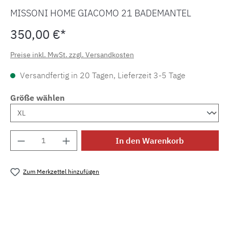
MISSONI HOME GIACOMO 21 BADEMANTEL
350,00 €*
Preise inkl. MwSt. zzgl. Versandkosten
Versandfertig in 20 Tagen, Lieferzeit 3-5 Tage
Größe wählen
Produkt Anzahl: Gib den gewünschten Wert e
In den Warenkorb
Zum Merkzettel hinzufügen
Produktnummer:
SW15835.4