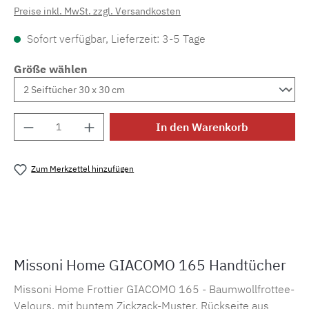
Preise inkl. MwSt. zzgl. Versandkosten
Sofort verfügbar, Lieferzeit: 3-5 Tage
Größe wählen
Produkt Anzahl: Gib den gewünschten Wert e
In den Warenkorb
Zum Merkzettel hinzufügen
Produktnummer:
MLMI.fr.giacomo165
Missoni Home GIACOMO 165 Handtücher
Missoni Home Frottier GIACOMO 165 - Baumwollfrottee-
Velours, mit buntem Zickzack-Muster. Rückseite aus