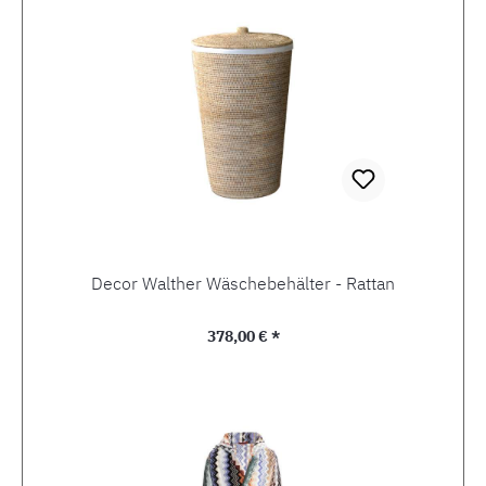
Decor Walther Wäschebehälter - Rattan
Regulärer Preis:
378,00 € *