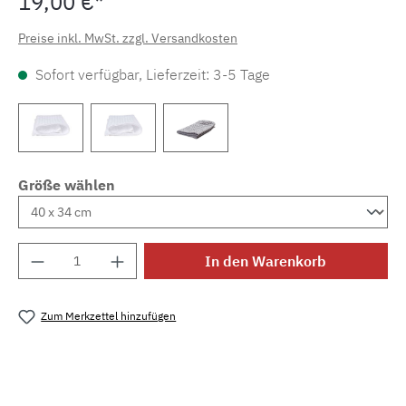
19,00 €*
Preise inkl. MwSt. zzgl. Versandkosten
Sofort verfügbar, Lieferzeit: 3-5 Tage
Größe wählen
Produkt Anzahl: Gib den gewünschten Wert e
In den Warenkorb
Zum Merkzettel hinzufügen
Produktnummer:
MLUC.fr.waffelweiss