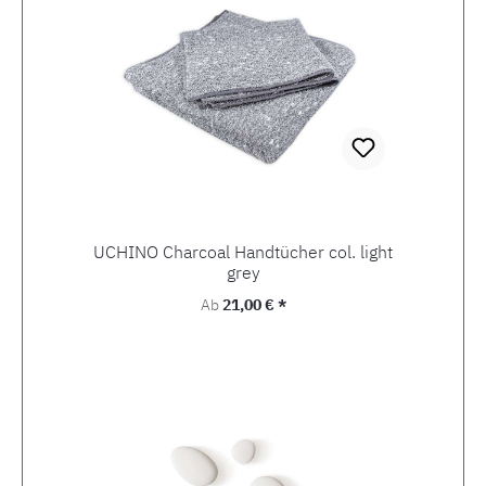
UCHINO Charcoal Handtücher col. light
grey
Regulärer Preis:
Ab
21,00 € *