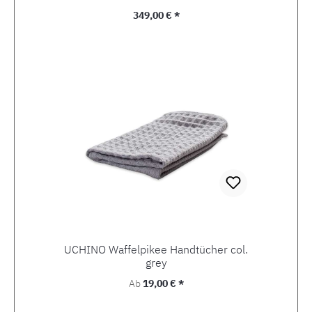
Regulärer Preis:
349,00 € *
UCHINO Waffelpikee Handtücher col.
grey
Regulärer Preis:
Ab
19,00 € *