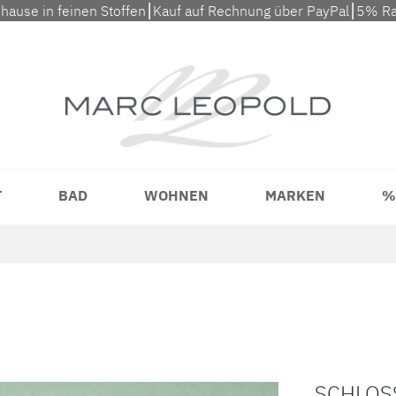
uhause in feinen Stoffen⎮Kauf auf Rechnung über PayPal⎮5% Ra
T
BAD
WOHNEN
MARKEN
%
SCHLOS