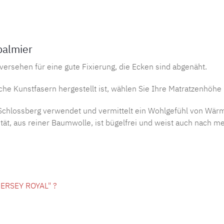
Produktnu
palmier
ersehen für eine gute Fixierung, die Ecken sind abgenäht.
e Kunstfasern hergestellt ist, wählen Sie Ihre Matratzenhöhe 
chlossberg verwendet und vermittelt ein Wohlgefühl von Wärme u
lität, aus reiner Baumwolle, ist bügelfrei und weist auch nach
 JERSEY ROYAL" ?