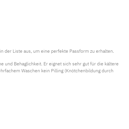
mmer:
MLSB.j.sbl.palmier
in der Liste aus, um eine perfekte Passform zu erhalten.
nd Behaglichkeit. Er eignet sich sehr gut für die kältere
 mehrfachem Waschen kein Pilling (Knötchenbildung durch