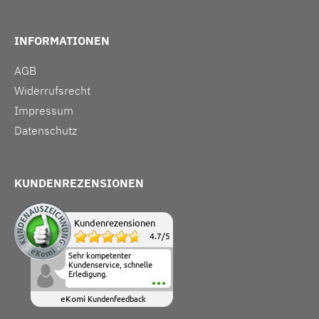
INFORMATIONEN
AGB
Widerrufsrecht
Impressum
Datenschutz
KUNDENREZENSIONEN
Kundenrezensionen
4.7
/
5
Sehr kompetenter
Kundenservice, schnelle
Erledigung.
eKomi
Kundenfeedback