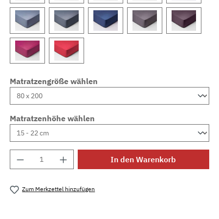
Matratzengröße wählen
Matratzenhöhe wählen
Produkt Anzahl: Gib den gewünschten Wert e
In den Warenkorb
Zum Merkzettel hinzufügen
Produktnummer:
MLSB.j.sbl.colombine