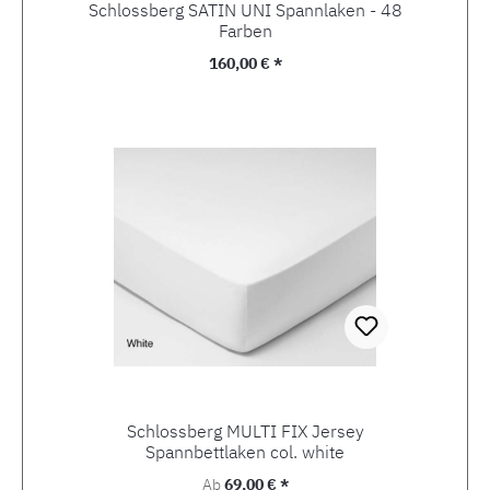
Schlossberg SATIN UNI Spannlaken - 48
Farben
Regulärer Preis:
160,00 € *
Schlossberg MULTI FIX Jersey
Spannbettlaken col. white
Regulärer Preis:
Ab
69,00 € *