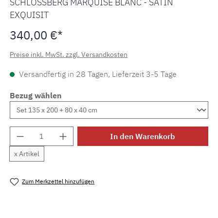
SCHLOSSBERG MARQUISE BLANC - SATIN
EXQUISIT
340,00 €*
Preise inkl. MwSt. zzgl. Versandkosten
Versandfertig in 28 Tagen, Lieferzeit 3-5 Tage
Bezug wählen
Produkt Anzahl: Gib den gewünschten Wert e
In den Warenkorb
x Artikel
Zum Merkzettel hinzufügen
Produktnummer:
MLSB.marquise