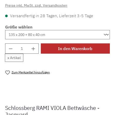
Preise inkl. MwSt. zzgl. Versandkosten
Versandfertig in 28 Tagen, Lieferzeit 3-5 Tage
Größe wählen
Produkt Anzahl: Gib den gewünschten Wert e
In den Warenkorb
x Artikel
Zum Merkzettel hinzufügen
Produktnummer:
MLSB.ramiviolaM.1
Schlossberg RAMI VIOLA Bettwäsche -
Jacquard