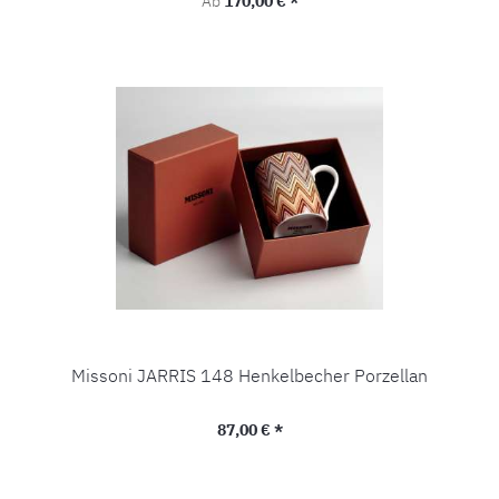
Ab
170,00 € *
Missoni JARRIS 148 Henkelbecher Porzellan
Regulärer Preis:
87,00 € *