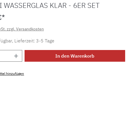
 WASSERGLAS KLAR - 6ER SET
€*
wSt. zzgl. Versandkosten
ügbar, Lieferzeit: 3-5 Tage
Anzahl: Gib den gewünschten Wert ein ode
In den Warenkorb
tel hinzufügen
mmer:
MLMH.glas.water.clear