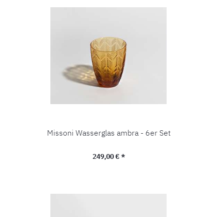
Missoni Wasserglas ambra - 6er Set
Regulärer Preis:
249,00 € *