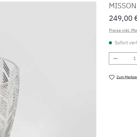
MISSONI
249,00 
Preise inkl. M
Sofort verf
Produkt 
Zum Merkzet
Produktnu