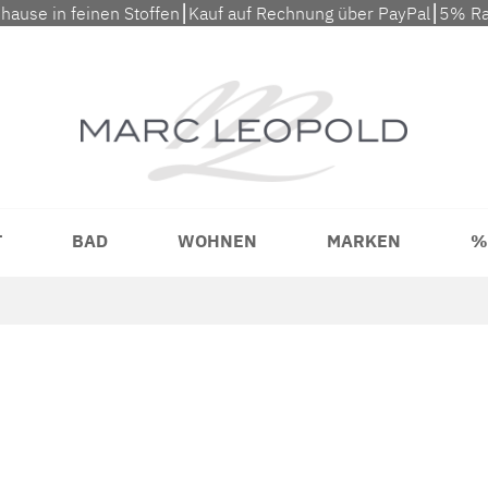
uhause in feinen Stoffen⎮Kauf auf Rechnung über PayPal⎮5% Ra
T
BAD
WOHNEN
MARKEN
%