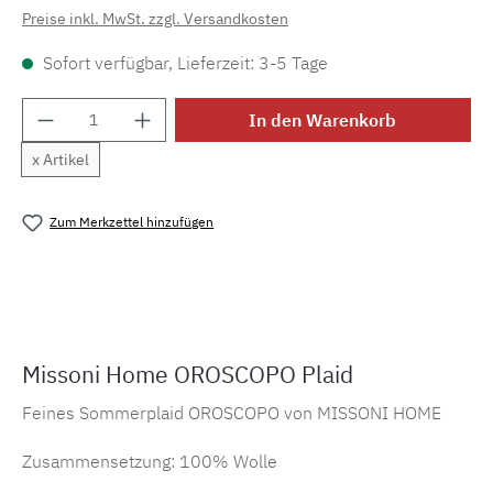
Preise inkl. MwSt. zzgl. Versandkosten
Sofort verfügbar, Lieferzeit: 3-5 Tage
Produkt Anzahl: Gib den gewünschten Wert e
In den Warenkorb
x Artikel
Zum Merkzettel hinzufügen
Produktnummer:
MLMI.1V3PL99002.100
Missoni Home OROSCOPO Plaid
Feines Sommerplaid OROSCOPO von MISSONI HOME
Zusammensetzung: 100% Wolle