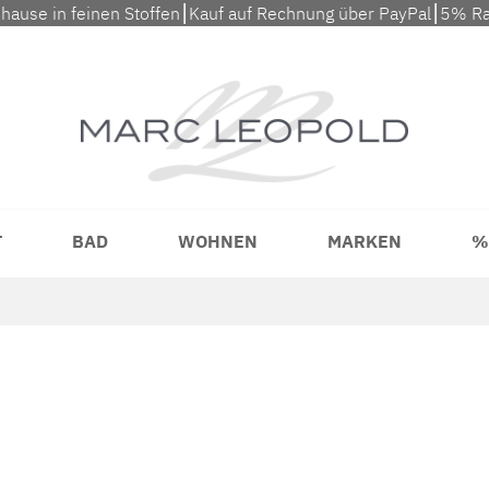
uhause in feinen Stoffen⎮Kauf auf Rechnung über PayPal⎮5% Ra
T
BAD
WOHNEN
MARKEN
%