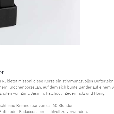
or
 bietet Missoni diese Kerze ein stimmungsvolles Dufterlebni
inem Knochenporzellan, auf dem sich bunte Bänder auf einem w
noten von Zimt, Jasmin, Patchouli, Zedernholz und Honig.
richt eine Brenndauer von ca. 60 Stunden.
Stifte oder Badaccessoires stilvoll zu verwenden.