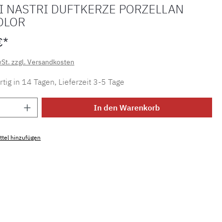
I NASTRI DUFTKERZE PORZELLAN
OLOR
€*
wSt. zzgl. Versandkosten
tig in 14 Tagen, Lieferzeit 3-5 Tage
Anzahl: Gib den gewünschten Wert ein ode
In den Warenkorb
tel hinzufügen
mmer:
MLMH.dk.nastri