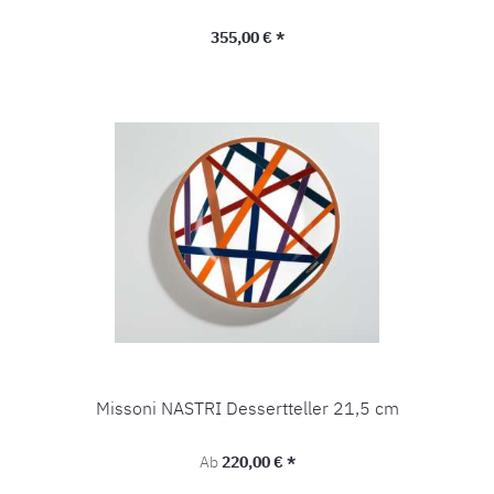
Regulärer Preis:
355,00 € *
Missoni NASTRI Dessertteller 21,5 cm
Regulärer Preis:
Ab
220,00 € *