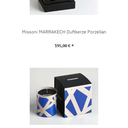
Missoni MARRAKECH Duftkerze Porzellan
Regulärer Preis:
195,00 € *