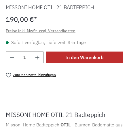
MISSONI HOME OTIL 21 BADTEPPICH
190,00 €*
Preise inkl. MwSt. zzgl. Versandkosten
Sofort verfügbar, Lieferzeit: 3-5 Tage
Produkt Anzahl: Gib den gewünschten Wert e
In den Warenkorb
Zum Merkzettel hinzufügen
Produktnummer:
MLMI.bt.otil21
MISSONI HOME OTIL 21 Badteppich
Missoni Home Badteppich
OTIL
-
Blumen-Badematte aus