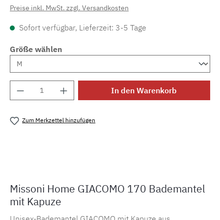
Preise inkl. MwSt. zzgl. Versandkosten
Sofort verfügbar, Lieferzeit: 3-5 Tage
Größe wählen
Produkt Anzahl: Gib den gewünschten Wert e
In den Warenkorb
Zum Merkzettel hinzufügen
Produktnummer:
MLMI.robe.giacomo170.2
Missoni Home GIACOMO 170 Bademantel
mit Kapuze
Unisex-Bademantel GIACOMO mit Kapuze aus