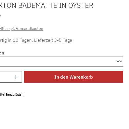
AXTON BADEMATTE IN OYSTER
*
wSt. zzgl. Versandkosten
tig in 10 Tagen, Lieferzeit 3-5 Tage
en
Anzahl: Gib den gewünschten Wert ein ode
In den Warenkorb
tel hinzufügen
mmer:
MLLU.daxton.60silber