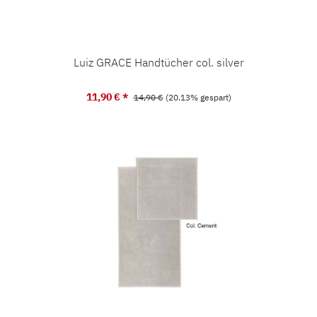
Luiz GRACE Handtücher col. silver
Verkaufspreis:
11,90 € *
Regulärer Preis:
14,90 €
(20.13% gespart)