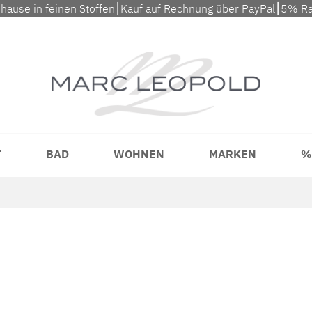
uhause in feinen Stoffen⎮Kauf auf Rechnung über PayPal⎮5% Ra
T
BAD
WOHNEN
MARKEN
%