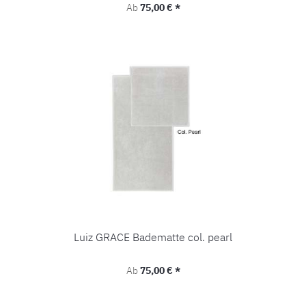
Regulärer Preis:
Ab
75,00 € *
Luiz GRACE Badematte col. pearl
Regulärer Preis:
Ab
75,00 € *