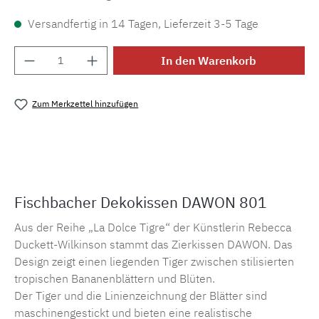
Versandfertig in 14 Tagen, Lieferzeit 3-5 Tage
Produkt Anzahl: Gib den gewünschten Wert e
In den Warenkorb
Zum Merkzettel hinzufügen
Produktnummer:
MLFB.dawon.801
Fischbacher Dekokissen DAWON 801
Aus der Reihe „La Dolce Tigre“ der Künstlerin Rebecca
Duckett-Wilkinson stammt das Zierkissen DAWON. Das
Design zeigt einen liegenden Tiger zwischen stilisierten
tropischen Bananenblättern und Blüten.
Der Tiger und die Linienzeichnung der Blätter sind
maschinengestickt und bieten eine realistische