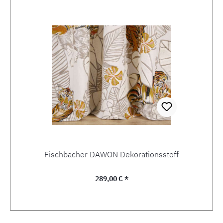
Fischbacher DAWON Dekorationsstoff
Regulärer Preis:
289,00 € *