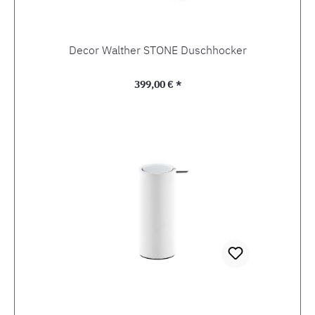
Decor Walther STONE Duschhocker
Regulärer Preis:
399,00 € *