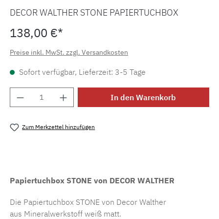
DECOR WALTHER STONE PAPIERTUCHBOX
138,00 €*
Preise inkl. MwSt. zzgl. Versandkosten
Sofort verfügbar, Lieferzeit: 3-5 Tage
Produkt Anzahl: Gib den gewünschten Wert e
In den Warenkorb
Zum Merkzettel hinzufügen
Produktnummer:
MLDW.s.0971954
Papiertuchbox
STONE von DECOR WALTHER
Die Papiertuchbox STONE von Decor Walther
aus Mineralwerkstoff weiß matt.