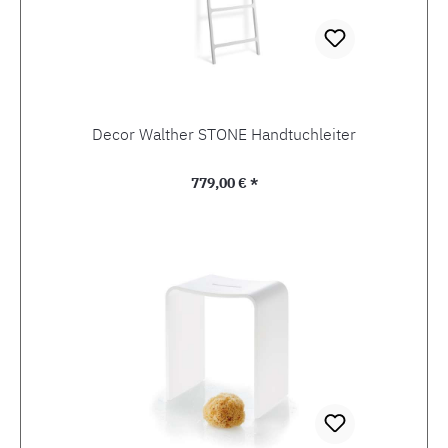
Decor Walther STONE Handtuchleiter
Regulärer Preis:
779,00 € *