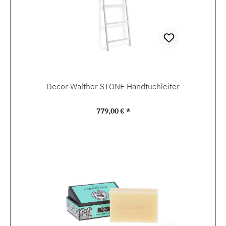
Decor Walther STONE Handtuchleiter
Regulärer Preis:
779,00 € *