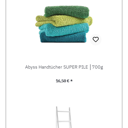
Abyss Handtücher SUPER PILE │700g
Regulärer Preis:
16,50 € *