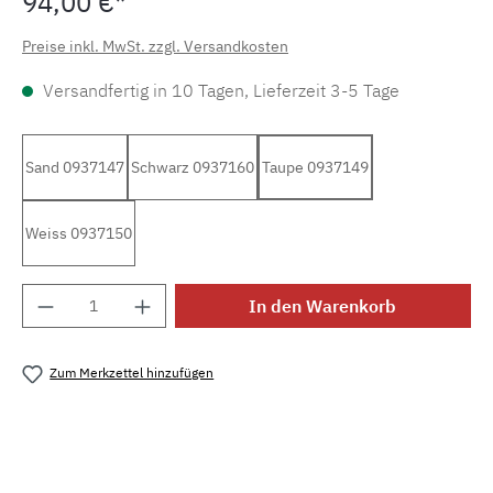
94,00 €*
Preise inkl. MwSt. zzgl. Versandkosten
Versandfertig in 10 Tagen, Lieferzeit 3-5 Tage
Sand 0937147
Schwarz 0937160
Taupe 0937149
Weiss 0937150
Produkt Anzahl: Gib den gewünschten Wert e
In den Warenkorb
Zum Merkzettel hinzufügen
Produktnummer:
MLDW.br.se