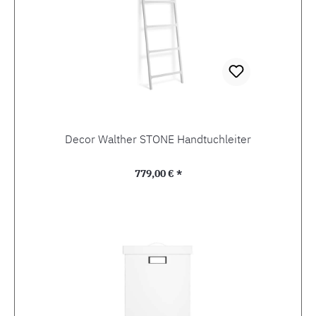
Decor Walther STONE Handtuchleiter
Regulärer Preis:
779,00 € *