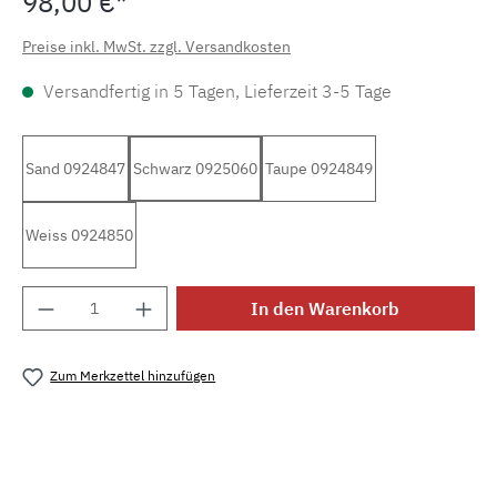
98,00 €*
Preise inkl. MwSt. zzgl. Versandkosten
Versandfertig in 5 Tagen, Lieferzeit 3-5 Tage
Sand 0924847
Schwarz 0925060
Taupe 0924849
Weiss 0924850
Produkt Anzahl: Gib den gewünschten Wert e
In den Warenkorb
Zum Merkzettel hinzufügen
Produktnummer:
MLDW.br.pk