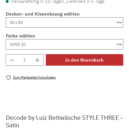
Versandfertig in 10 Tagen, Lieferzeit 3-5 Tage
Decken- und Kissenbezug wählen
Farbe wählen
Produkt Anzahl: Gib den gewünschten Wert e
In den Warenkorb
Zum Merkzettel hinzufügen
Produktnummer:
MLLU.S.three.
Decode by Luiz Bettwäsche STYLE THREE -
Satin