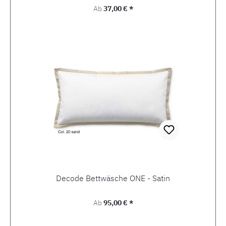
Regulärer Preis:
Ab
37,00 € *
Decode Bettwäsche ONE - Satin
Regulärer Preis:
Ab
95,00 € *