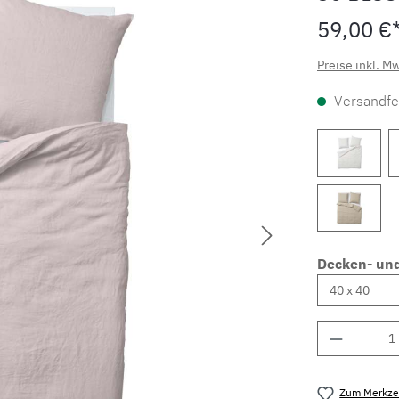
59,00 €
Preise inkl. M
Versandfer
Decken- un
Produkt 
Zum Merkzet