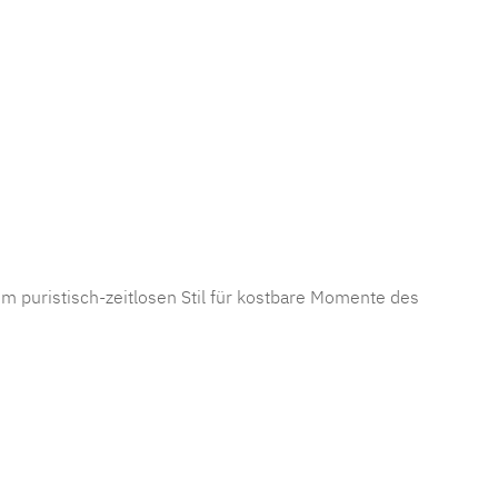
mmer:
MLLU.sixteen.30.blush
 puristisch-zeitlosen Stil für kostbare Momente des