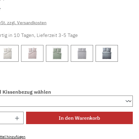
*
wSt. zzgl. Versandkosten
tig in 10 Tagen, Lieferzeit 3-5 Tage
d Kissenbezug wählen
Anzahl: Gib den gewünschten Wert ein ode
In den Warenkorb
tel hinzufügen