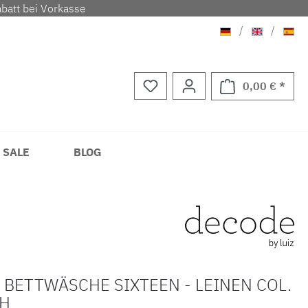
batt bei Vorkasse
Deutsch
Englisch
Span
/
/
0,00 € *
Waren
 SALE
BLOG
 BETTWÄSCHE SIXTEEN - LEINEN COL.
SH