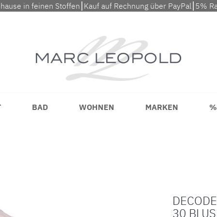
uhause in feinen Stoffen⎮Kauf auf Rechnung über PayPal⎮5% Ra
T
BAD
WOHNEN
MARKEN
%
DECODE
30 BLU