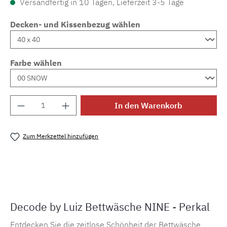
Versandfertig in 10 Tagen, Lieferzeit 3-5 Tage
Decken- und Kissenbezug wählen
Farbe wählen
Produkt Anzahl: Gib den gewünschten Wert e
In den Warenkorb
Zum Merkzettel hinzufügen
Produktnummer:
MLLU.nine
Decode by Luiz Bettwäsche NINE - Perkal
Entdecken Sie die zeitlose Schönheit der Bettwäsche