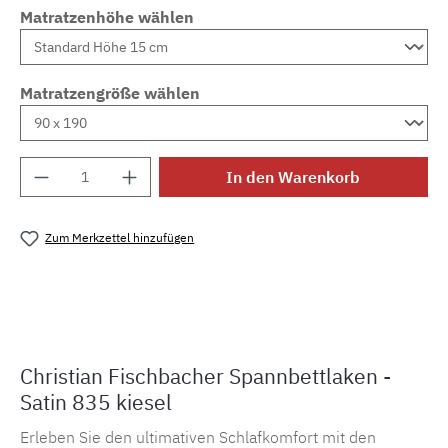
Matratzenhöhe wählen
Matratzengröße wählen
Produkt Anzahl: Gib den gewünschten Wert e
In den Warenkorb
Zum Merkzettel hinzufügen
Produktnummer:
MLFB.SSP.835
Christian Fischbacher Spannbettlaken -
Satin 835 kiesel
Erleben Sie den ultimativen Schlafkomfort mit den