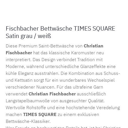
Produktnummer:
MLFB.timessquare.2M.1
Fischbacher Bettwäsche TIMES SQUARE
Satin grau / weiß
Diese Premium Saint-Bettwäsche von
Christian
Fischbacher
hat das klassische Karomuster neu
interpretiert. Das Design verbindet Tradition mit
Moderne, während unterschiedliche Glanzeffekte eine
kühle Eleganz ausstrahlen. Die Kombination aus Schuss-
und Kettsatin sorgt für ein wunderbares Wechselspiel
verschiedener Nuancen. Für das ultrafeine Garn
verwendet
Christian Fischbacher
ausschließlich
Langstapelbaumwolle von ausgesuchter Qualität.
Wertvolle Rohstoffe und eine hochstehende Veredelung
machen
TIMES SQUARE
zu einem exklusiven
Bettwäsche-Klassiker.
Wer Freude an hochwertigen Details hat, ist bei
Christian