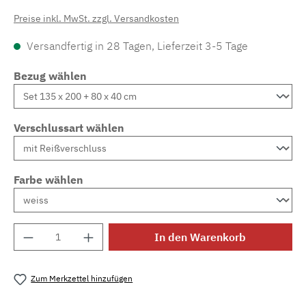
Preise inkl. MwSt. zzgl. Versandkosten
Versandfertig in 28 Tagen, Lieferzeit 3-5 Tage
Bezug wählen
Verschlussart wählen
Farbe wählen
Produkt Anzahl: Gib den gewünschten Wert e
In den Warenkorb
Zum Merkzettel hinzufügen