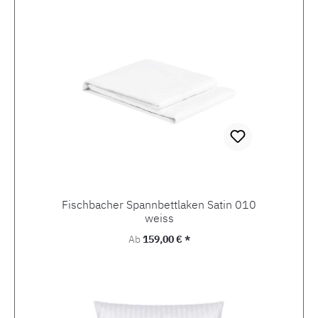
Fischbacher Spannbettlaken Satin 010
weiss
Regulärer Preis:
Ab
159,00 € *