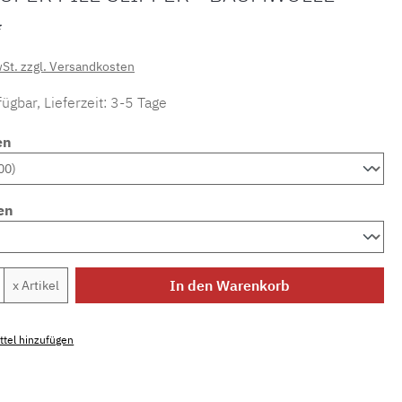
*
wSt. zzgl. Versandkosten
ügbar, Lieferzeit: 3-5 Tage
en
en
Anzahl: Gib den gewünschten Wert ein ode
In den Warenkorb
x Artikel
tel hinzufügen
mmer:
MLAH.sl.sp.1