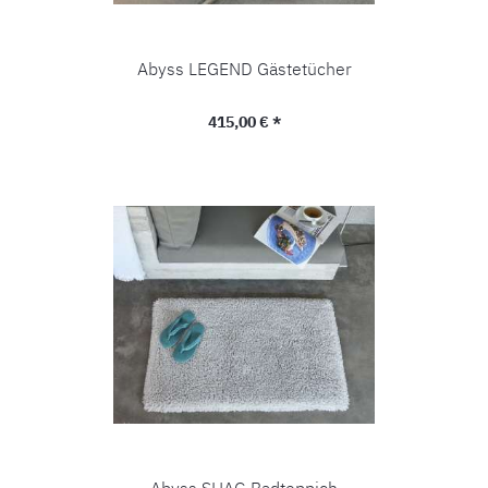
Abyss LEGEND Gästetücher
Regulärer Preis:
415,00 € *