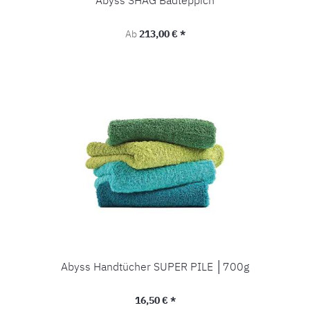
Abyss SHAG Badteppich
Regulärer Preis:
Ab
213,00 € *
Abyss Handtücher SUPER PILE │700g
Regulärer Preis:
16,50 € *