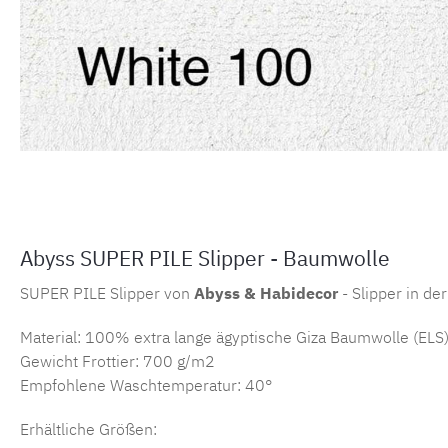
Abyss SUPER PILE Slipper - Baumwolle
SUPER PILE Slipper von
Abyss & Habidecor
- Slipper in d
Material: 100% extra lange ägyptische Giza Baumwolle (ELS
Gewicht Frottier: 700 g/m2
Empfohlene Waschtemperatur: 40°
Erhältliche Größen: