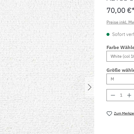
70,00 €
Preise inkl. M
Sofort verf
Farbe Wähl
Größe wähl
Produkt 
Zum Merkzet
Produktnu