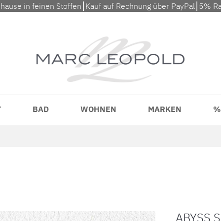
uhause in feinen Stoffen⎮Kauf auf Rechnung über PayPal⎮5% Ra
T
BAD
WOHNEN
MARKEN
%
ABYSS S