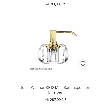
Regulärer Preis:
Ab
93,00 € *
Decor Walther KRISTALL Seifenspender -
6 Farben
Regulärer Preis:
Ab
287,00 € *