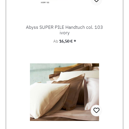
Abyss SUPER PILE Handtuch col. 103
ivory
Regulärer Preis:
Ab
16,50 € *