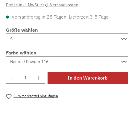
Preise inkl. MwSt. zzgl. Versandkosten
Versandfertig in 28 Tagen, Lieferzeit 3-5 Tage
Größe wählen
Farbe wählen
Produkt Anzahl: Gib den gewünschten Wert e
In den Warenkorb
Zum Merkzettel hinzufügen
Produktnummer:
MLCDL.grace