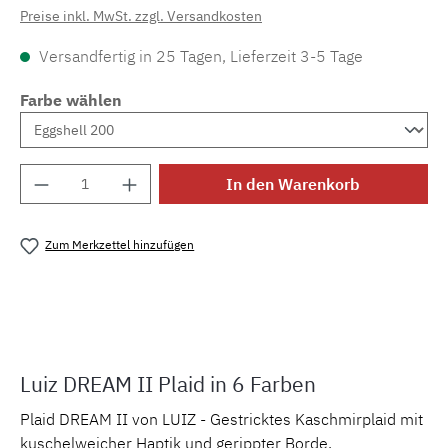
Preise inkl. MwSt. zzgl. Versandkosten
Versandfertig in 25 Tagen, Lieferzeit 3-5 Tage
Farbe wählen
Produkt Anzahl: Gib den gewünschten Wert e
In den Warenkorb
Zum Merkzettel hinzufügen
Produktnummer:
MLLU.p.dreamII
Luiz DREAM II Plaid in 6 Farben
Plaid DREAM II von LUIZ - Gestricktes Kaschmirplaid mit
kuschelweicher Haptik und gerippter Borde.